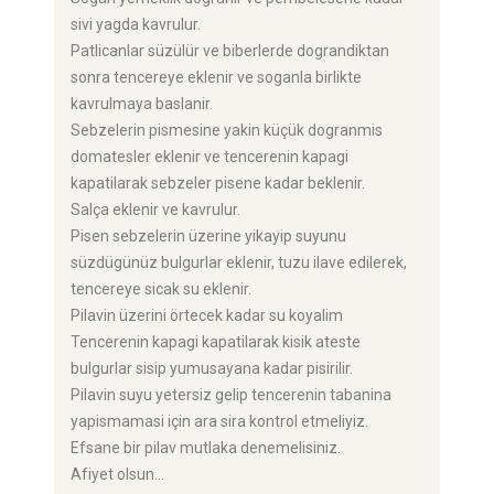
sivi yagda kavrulur.
Patlicanlar süzülür ve biberlerde dograndiktan
sonra tencereye eklenir ve soganla birlikte
kavrulmaya baslanir.
Sebzelerin pismesine yakin küçük dogranmis
domatesler eklenir ve tencerenin kapagi
kapatilarak sebzeler pisene kadar beklenir.
Salça eklenir ve kavrulur.
Pisen sebzelerin üzerine yikayip suyunu
süzdügünüz bulgurlar eklenir, tuzu ilave edilerek,
tencereye sicak su eklenir.
Pilavin üzerini örtecek kadar su koyalim
Tencerenin kapagi kapatilarak kisik ateste
bulgurlar sisip yumusayana kadar pisirilir.
Pilavin suyu yetersiz gelip tencerenin tabanina
yapismamasi için ara sira kontrol etmeliyiz.
Efsane bir pilav mutlaka denemelisiniz.
Afiyet olsun...