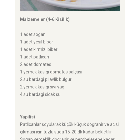
Malzemeler (4-6 Kisilik)
1 adet sogan
1 adet yesil biber
1 adet kirmizi biber
1 adet patlican
2 adet domates
1 yemek kasigi domates salçasi
2 su bardagi pilavlik bulgur
2 yemek kasigi sivi yag
4 su bardagi sicak su
Yapilisi
Patlicanlar soyularak küçük küçük dogranir ve acisi
çikmasi için tuzlu suda 15-20 dk kadar bekletilir.
Sogan yemeklik dogranir ve pembelesene kadar