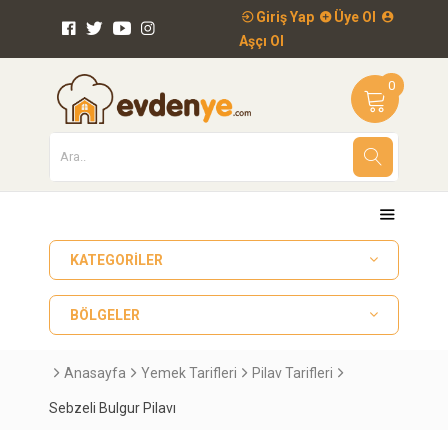
Giriş Yap
Üye Ol
Aşçı Ol
0
KATEGORILER
BÖLGELER
Anasayfa
Yemek Tarifleri
Pilav Tarifleri
Sebzeli Bulgur Pilavı