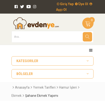
Giriş Yap
Üye Ol
Aşçı Ol
0
KATEGORILER
BÖLGELER
Anasayfa
Yemek Tarifleri
Hamur İşleri
Ekmek
Şahane Ekmek Yapımı