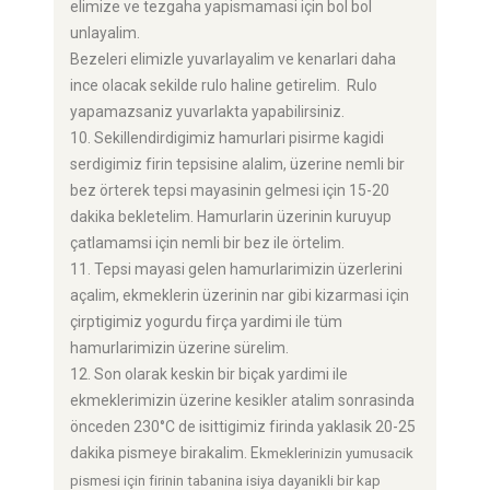
elimize ve tezgaha yapismamasi için bol bol
unlayalim.
Bezeleri elimizle yuvarlayalim ve kenarlari daha
ince olacak sekilde rulo haline getirelim. Rulo
yapamazsaniz yuvarlakta yapabilirsiniz.
10. Sekillendirdigimiz hamurlari pisirme kagidi
serdigimiz firin tepsisine alalim, üzerine nemli bir
bez örterek tepsi mayasinin gelmesi için 15-20
dakika bekletelim. Hamurlarin üzerinin kuruyup
çatlamamsi için nemli bir bez ile örtelim.
11. Tepsi mayasi gelen hamurlarimizin üzerlerini
açalim, ekmeklerin üzerinin nar gibi kizarmasi için
çirptigimiz yogurdu firça yardimi ile tüm
hamurlarimizin üzerine sürelim.
12. Son olarak keskin bir biçak yardimi ile
ekmeklerimizin üzerine kesikler atalim sonrasinda
önceden 230°C de isittigimiz firinda yaklasik 20-25
dakika pismeye birakalim. E
kmeklerinizin yumusacik
pismesi için
firinin tabanina isiya dayanikli bir kap