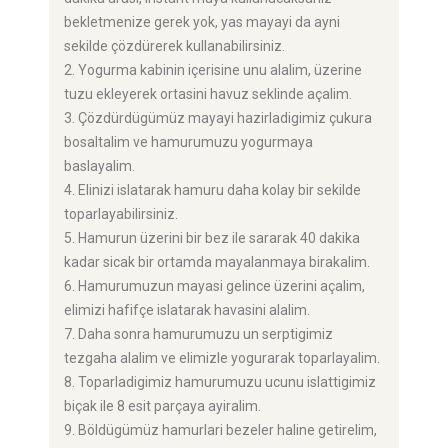
bekletmenize gerek yok, yas mayayi da ayni
sekilde çözdürerek kullanabilirsiniz.
2. Yogurma kabinin içerisine unu alalim, üzerine
tuzu ekleyerek ortasini havuz seklinde açalim.
3. Çözdürdügümüz mayayi hazirladigimiz çukura
bosaltalim ve hamurumuzu yogurmaya
baslayalim.
4. Elinizi islatarak hamuru daha kolay bir sekilde
toparlayabilirsiniz.
5. Hamurun üzerini bir bez ile sararak 40 dakika
kadar sicak bir ortamda mayalanmaya birakalim.
6. Hamurumuzun mayasi gelince üzerini açalim,
elimizi hafifçe islatarak havasini alalim.
7. Daha sonra hamurumuzu un serptigimiz
tezgaha alalim ve elimizle yogurarak toparlayalim.
8. Toparladigimiz hamurumuzu ucunu islattigimiz
biçak ile 8 esit parçaya ayiralim.
9. Böldügümüz hamurlari bezeler haline getirelim,