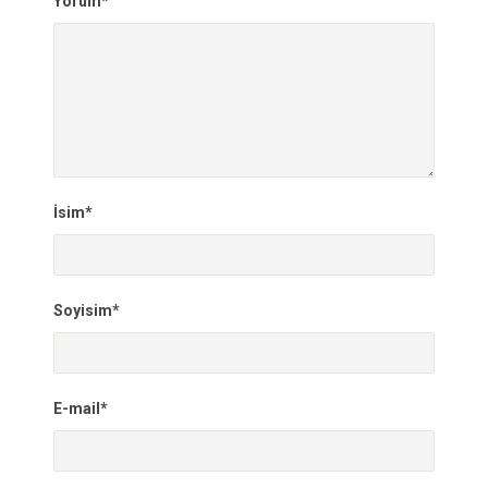
Yorum*
İsim*
Soyisim*
E-mail*