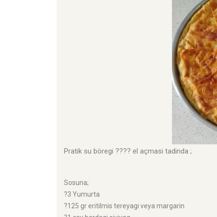
Pratik su böregi ???? el açmasi tadinda ;
Sosuna;
?3 Yumurta
?125 gr eritilmis tereyagi veya margarin