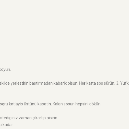
 koyun.
ekilde yerlestirin bastirmadan kabarik olsun. Her katta sos sürün. 3. Yu
dogru katlayip üstünü kapatin. Kalan sosun hepsini dökün.
stediginiz zaman çikartip pisirin.
a kadar.