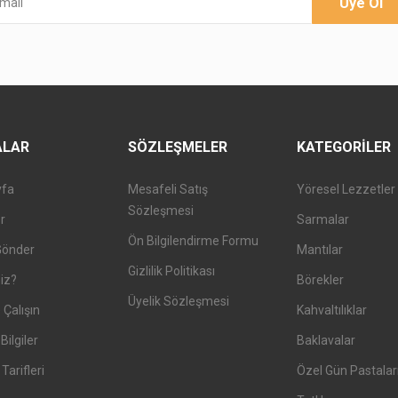
Üye Ol
ALAR
SÖZLEŞMELER
KATEGORILER
yfa
Mesafeli Satış
Yöresel Lezzetler
Sözleşmesi
er
Sarmalar
Ön Bilgilendirme Formu
Gönder
Mantılar
Gizlilik Politikası
iz?
Börekler
Üyelik Sözleşmesi
 Çalışın
Kahvaltılıklar
Bilgiler
Baklavalar
arifleri
Özel Gün Pastalar