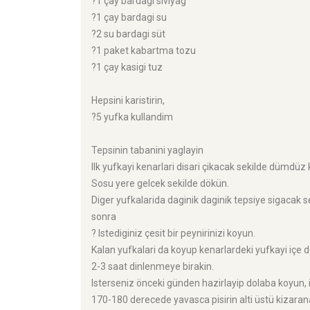
?1 çay bardagi siviyag
?1 çay bardagi su
?2 su bardagi süt
?1 paket kabartma tozu
?1 çay kasigi tuz
Hepsini karistirin,
?5 yufka kullandim
Tepsinin tabanini yaglayin
Ilk yufkayi kenarlari disari çikacak sekilde dümdüz
Sosu yere gelcek sekilde dökün.
Diger yufkalarida daginik daginik tepsiye sigacak s
sonra
? Istediginiz çesit bir peynirinizi koyun.
Kalan yufkalari da koyup kenarlardeki yufkayi içe 
2-3 saat dinlenmeye birakin.
Isterseniz önceki günden hazirlayip dolaba koyun, i
170-180 derecede yavasca pisirin alti üstü kizaran