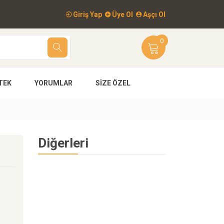
Giriş Yap
Üye Ol
Aşçı Ol
0
TEK
YORUMLAR
SIZE ÖZEL
Diğerleri