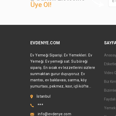
Üye Ol!
EVDENYE.COM
SAYF
Ev Yemeği Siparişi. Ev Yemekleri. Ev
Anasa
Yemeği. Ev yemeği sat. Su böreği
Etiketl
sipariş. En sıcak ev lezzetlerini sizlere
Video 
sunmaktan gurur duyuyoruz. Ev
mantısı, ev baklavası, sarma, köy
Biz Kim
yumurtası, pekmez, kısır, içli köfte...
Bizimle
İstanbul
Faydalı 
***
Yemek T
info@evdenye.com