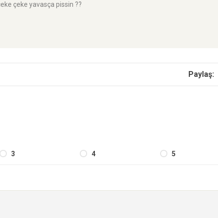
çi çeke çeke yavasça pissin ??
Paylaş:
3
4
5