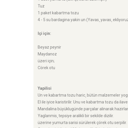
Tuz
1 paket kabartma tozu
4 - 5 su bardagina yakin un (Yavas¸ yavas¸ ekliyoru
Içi için:
Beyaz peynir
Maydanoz
üzeri için;
Cörek otu
Yapilisi
Un ve kabartma tozu haric¸ bütün malzemeler yogu
El ile iyice karistirilir. Unu ve kabartma tozu da ila
Mandalina büyüklugünde parçalar alinarak hazirlami
Yaglanmis¸ tepsiye aralikli bir sekilde dizilir.
üzerine yumurta sarisi sürülerek çörek otu serpilir.