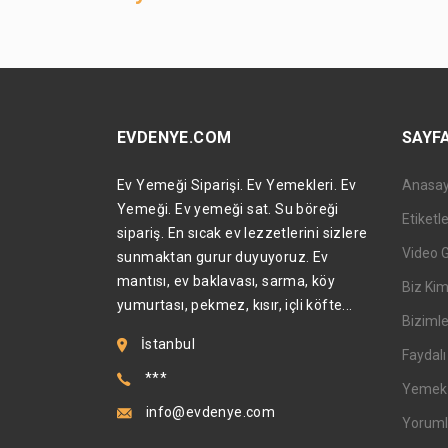
EVDENYE.COM
SAYF
Ev Yemeği Siparişi. Ev Yemekleri. Ev
Anasa
Yemeği. Ev yemeği sat. Su böreği
Etiketl
sipariş. En sıcak ev lezzetlerini sizlere
Video 
sunmaktan gurur duyuyoruz. Ev
mantısı, ev baklavası, sarma, köy
Biz Kim
yumurtası, pekmez, kısır, içli köfte...
Bizimle
İstanbul
Faydalı 
***
Yemek T
info@evdenye.com
Yoruml