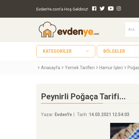
EvdenYe.com'a Hoş Geldiniz!
KATEGORILER
BÖLGELER
Anasayfa
Yemek Tarifleri
Hamur İşleri
Poğa
Peynirli Poğaça Tarifi...
Yazar:
EvdenYe
Tarih :
14.03.2021 12:54:03