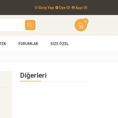
Giriş Yap
Üye Ol
Aşçı Ol
0
TEK
YORUMLAR
SIZE ÖZEL
Diğerleri