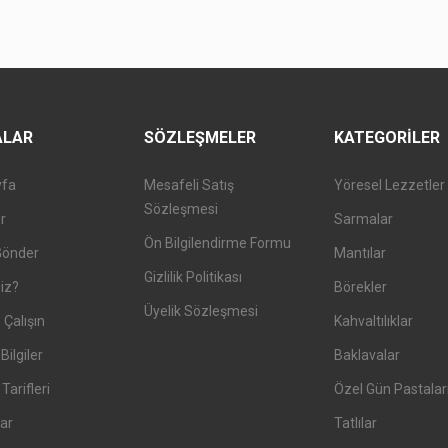
ALAR
SÖZLEŞMELER
KATEGORILER
yfa
Mesafeli Satış
Yöresel Lezzetler
Sözleşmesi
er
Sarmalar
Ön Bilgilendirme Formu
Gönder
Mantılar
Gizlilik Politikası
iz?
Börekler
Üyelik Sözleşmesi
 Çalışın
Kahvaltılıklar
Bilgiler
Baklavalar
arifleri
Özel Gün Pastalar
ar
Tatlılar