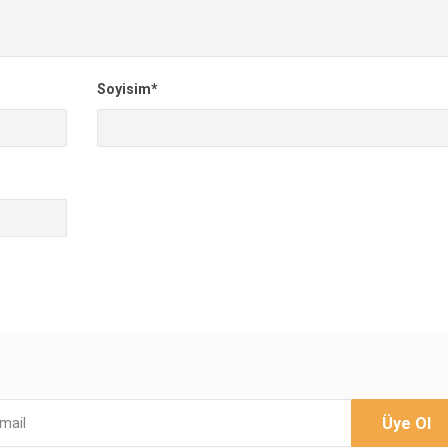
Soyisim*
Üye Ol