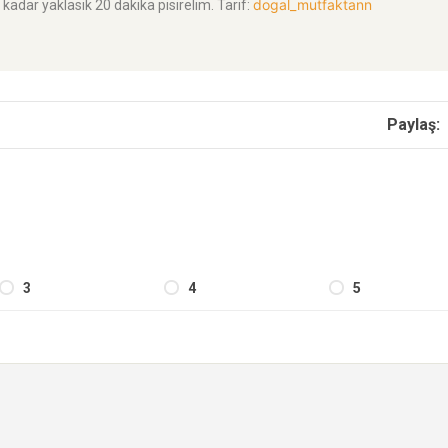
dogal_mutfaktann
 kadar yaklasik 20 dakika pisirelim. Tarif:
Paylaş:
3
4
5