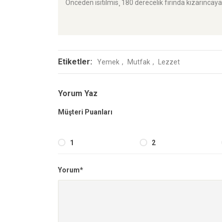
Önceden isitilmis¸ 180 derecelik firinda kizarincaya
Etiketler:
Yemek
Mutfak
Lezzet
Yorum Yaz
Müşteri Puanları
1
2
Yorum*