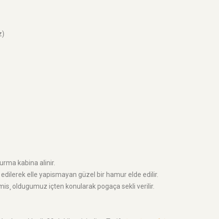
z)
rma kabina alinir.
ve edilerek elle yapismayan güzel bir hamur elde edilir.
s¸ oldugumuz içten konularak pogaça sekli verilir.