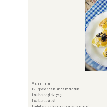
Malzemeler
125 gram oda isisinda margarin
1 su bardagi sivi yag
1 su bardagi süt
1 adet yumurta (aki içi, sarisi üzeri için)