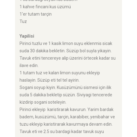
1 kahve fincani kus üzümü
1'er tutam tarçin
Tuz
Yapilisi
Pirinci tuzlu ve 1 kasik limon suyu eklenmis sicak
suda 30 dakika bekletin. Süzüp bol suyla yikayin.
Tavuk etini tencereye alip üzerini örtecek kadar su
ilave edin.
1 tutam tuz ve kalan limon suyunu ekleyip
haslayin. Süzüp eti tel tel ayirin.
Sogani soyup kiyin. Kusüzümünü sismesi için ilik
suda 5 dakika bekletip süzün. Siviyagi tencerede
kizdirip sogani soteleyin.
Pirinci ekleyip karistirarak kavurun. Yarim bardak
badem, kusüzümü, tarçin, karabiber, yenibahar ve
tuzu ekleyip karistirarak kavurmaya devam edin.
Tavuk eti ve 2.5 su bardagi kadar tavuk suyu