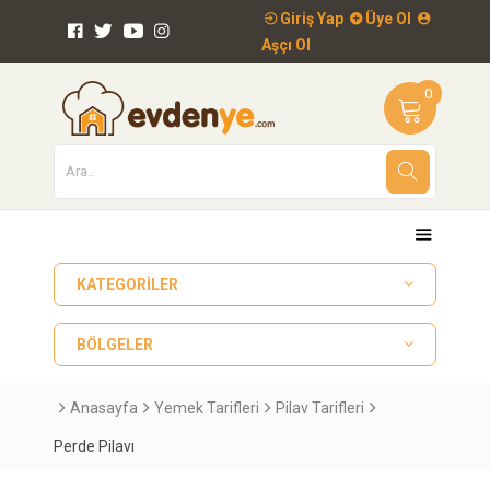
Giriş Yap
Üye Ol
Aşçı Ol
0
KATEGORILER
BÖLGELER
Anasayfa
Yemek Tarifleri
Pilav Tarifleri
Perde Pilavı