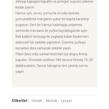
ekleyip kapagini kapatin ve pirinçler suyunu çekene
kadar pisirin.
Hamur için, un su, yumurta ve oda isisinda
yumusatilmis margarini çukur bir kapta karistirip
yogurun. Sert bir hamur hazirlayip unlanmis
zeminde merdane ile yufka büyüklügünde açin.
Kek kalibini tereyagi ile yaglayip kalan bademleri
dekoratif bir sekilde yapistirin. Üzerine yufkayi
kenarlari disa sarkacak sekilde yayin.
Pilavi ilave edip sarkan kisimlari içe dogru kivirip
kapatin. Önceden isitilmis 180 derece firinda 15-20
dakika pisirin. Servis tabagina ters çevirip servis
yapin.
Etiketler:
Yemek
Mutfak
Lezzet