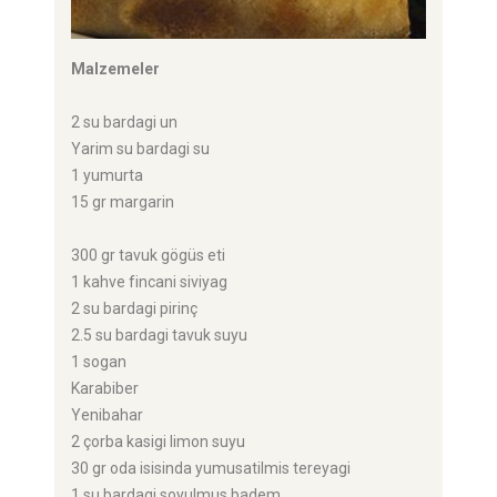
Malzemeler
2 su bardagi un
Yarim su bardagi su
1 yumurta
15 gr margarin
300 gr tavuk gögüs eti
1 kahve fincani siviyag
2 su bardagi pirinç
2.5 su bardagi tavuk suyu
1 sogan
Karabiber
Yenibahar
2 çorba kasigi limon suyu
30 gr oda isisinda yumusatilmis tereyagi
1 su bardagi soyulmus badem