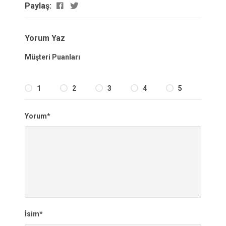
Paylaş:
Yorum Yaz
Müşteri Puanları
1
2
3
4
5
Yorum*
İsim*