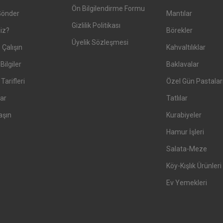
Ön Bilgilendirme Formu
Gönder
Mantılar
Gizlilik Politikası
iz?
Börekler
Üyelik Sözleşmesi
 Çalışın
Kahvaltılıklar
Bilgiler
Baklavalar
arifleri
Özel Gün Pastalar
ar
Tatlılar
aşın
Kurabiyeler
Hamur İşleri
Salata-Meze
Köy-Kışlık Ürünleri
Ev Yemekleri