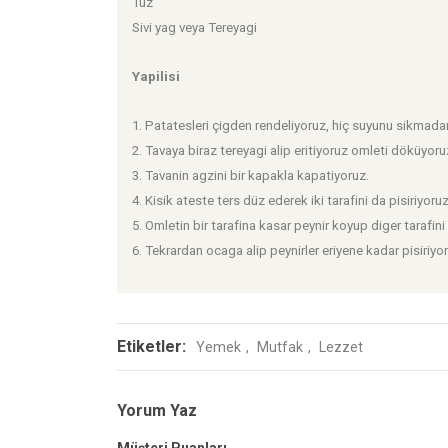
Tuz
Sivi yag veya Tereyagi
Yapilisi
1. Patatesleri çigden rendeliyoruz, hiç suyunu sikmadan 
2. Tavaya biraz tereyagi alip eritiyoruz omleti döküyoru
3. Tavanin agzini bir kapakla kapatiyoruz.
4. Kisik ateste ters düz ederek iki tarafini da pisiriyoruz
5. Omletin bir tarafina kasar peynir koyup diger tarafin
6. Tekrardan ocaga alip peynirler eriyene kadar pisiriyor
Etiketler:
Yemek
Mutfak
Lezzet
Yorum Yaz