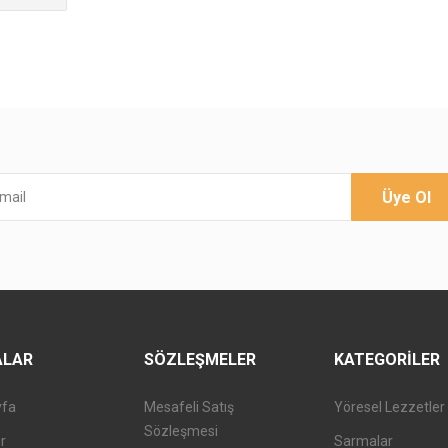
Üye Ol
ALAR
SÖZLEŞMELER
KATEGORILER
yfa
Mesafeli Satış
Yöresel Lezzetler
Sözleşmesi
er
Sarmalar