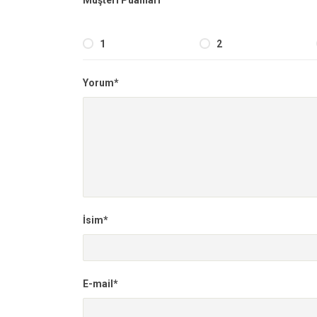
Müşteri Puanları
1
2
Yorum*
İsim*
E-mail*