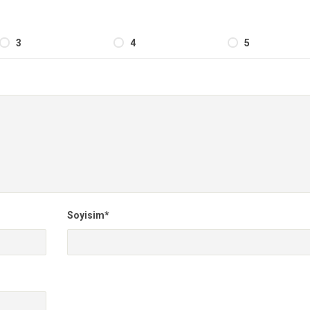
3
4
5
Soyisim*