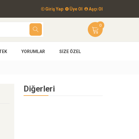
Giriş Yap
Üye Ol
Aşçı Ol
0
TEK
YORUMLAR
SIZE ÖZEL
Diğerleri