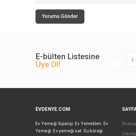
Yorumu Gönder
E-bülten Listesine
Üye Ol!
EVDENYE.COM
SAYF
Ev Yemeği Siparişi. Ev Yemekleri. Ev
Anasa
Yemeği. Ev yemeği sat. Su böreği
Etiketl