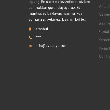
sipariş. En sıcak ev lezzetlerini sizlere
Video 
sunmaktan gurur duyuyoruz. Ev
mantısı, ev baklavası, sarma, köy
Biz Kim
yumurtası, pekmez, kısır, içli köfte...
Bizimle
İstanbul
Faydalı 
***
Yemek T
info@evdenye.com
Yoruml
Bize Ul