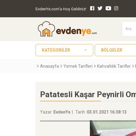
EvdenYe.com'a Hoş Geldiniz!
KATEGORILER
BÖLGELER
Anasayfa
Yemek Tarifleri
Kahvaltılık Tarifler
Patatesli Kaşar Peynirli O
Yazar:
EvdenYe
Tarih :
03.01.2021 16:38:13