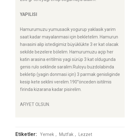
YAPILISI
Hamurumuzu yumusacik yogurup yaklasik yarim
saat kadar mayalanmasi için bekletelim. Hamurun
havasini alip istedigimiz büyüklükte 3 er kat olacak
sekilde bezelere bölelim. Hamurumuzu açip her
katin arasina eritilmis yagi sürüp 3 kat oldugunda
genis rulo seklinde saralim.Ruloyu buzdolabinda
bekletip (yagin donmasi için) 3 parmak genisliginde
kesip kete seklini verelim.190°önceden isitilmis
firinda kizarana kadar pisirelim.
AFIYET OLSUN.
Etiketler:
Yemek
Mutfak
Lezzet