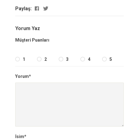
Paylaş:
Yorum Yaz
Müşteri Puanları
1
2
3
4
5
Yorum*
İsim*