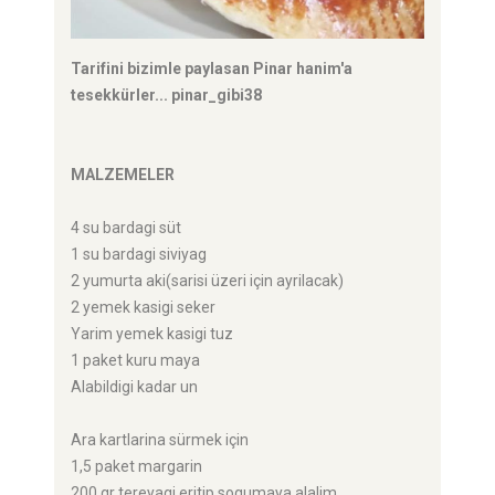
Tarifini bizimle paylasan Pinar hanim'a
tesekkürler... pinar_gibi38
MALZEMELER
4 su bardagi süt
1 su bardagi siviyag
2 yumurta aki(sarisi üzeri için ayrilacak)
2 yemek kasigi seker
Yarim yemek kasigi tuz
1 paket kuru maya
Alabildigi kadar un
Ara kartlarina sürmek için
1,5 paket margarin
200 gr tereyagi eritip sogumaya alalim.