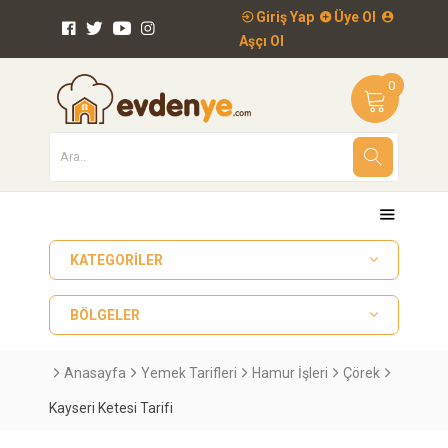
Giriş Yap
Üye Ol
Aşçı Ol
0
KATEGORILER
BÖLGELER
Anasayfa
Yemek Tarifleri
Hamur İşleri
Çörek
Kayseri Ketesi Tarifi