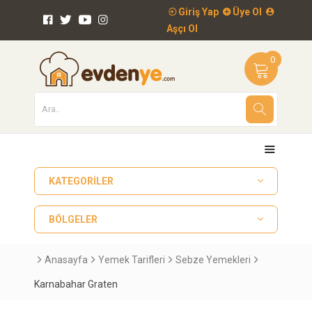
Giriş Yap
Üye Ol
Aşçı Ol
0
KATEGORILER
BÖLGELER
Anasayfa
Yemek Tarifleri
Sebze Yemekleri
Karnabahar Graten