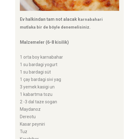
Ev halkindan tam not alacak k
arnabahari
mutlaka bir de böyle denemelisiniz.
Malzemeler (6-8 kisilik)
1 orta boy karnabahar
1 su bardagi yogurt
1 su bardagi süt
1 çay bardagi sivi yag
3 yemek kasigi un
1 kabartma tozu
2 -3 dal taze sogan
Maydanoz
Dereotu
Kasar peyniri
Tuz