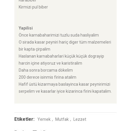
Karabiber
Kirmizi pul biber
Yapilisi
Önce karnabaharimizi tuzlu suda hasliyalim
O sirada kasar peyniri hariç diger tüm malzemeleri
bir kapta çirpalim
Haslanan karnabaharlari küçük küçük dograyip
harcin içine atiyoruz ve karistiralim
Daha sonra borcama dökelim
200 derece isinmis firina atalim
Hafif üstü kizarmaya baslayinca kasar peynirimizi
serpelim ve kasarlar iyice kizarinca firini kapatalim.
Etiketler:
Yemek
Mutfak
Lezzet