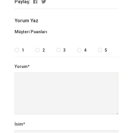
Paylaş:
Yorum Yaz
Müşteri Puanları
1
2
3
4
5
Yorum*
İsim*