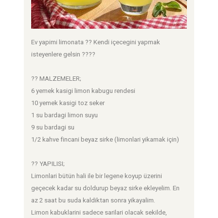
Ev yapimi limonata ?? Kendi içecegini yapmak
isteyenlere gelsin ????
?? MALZEMELER;
6 yemek kasigi limon kabugu rendesi
10 yemek kasigi toz seker
1 su bardagi limon suyu
9 su bardagi su
1/2 kahve fincani beyaz sirke (limonlari yikamak için)
?? YAPILISI;
Limonlari bütün hali ile bir legene koyup üzerini
geçecek kadar su doldurup beyaz sirke ekleyelim. En
az 2 saat bu suda kaldiktan sonra yikayalim.
Limon kabuklarini sadece sarilari olacak sekilde,