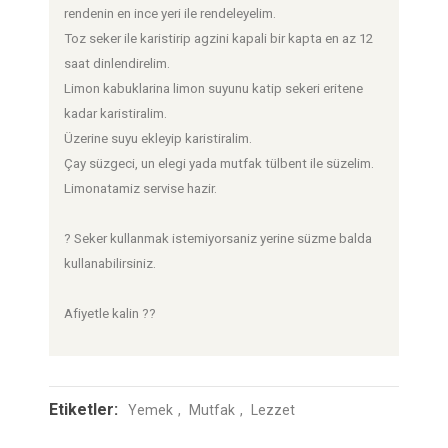
rendenin en ince yeri ile rendeleyelim.
Toz seker ile karistirip agzini kapali bir kapta en az 12
saat dinlendirelim.
Limon kabuklarina limon suyunu katip sekeri eritene
kadar karistiralim.
Üzerine suyu ekleyip karistiralim.
Çay süzgeci, un elegi yada mutfak tülbent ile süzelim.
Limonatamiz servise hazir.
? Seker kullanmak istemiyorsaniz yerine süzme balda
kullanabilirsiniz.
Afiyetle kalin ??
Etiketler:
Yemek
Mutfak
Lezzet