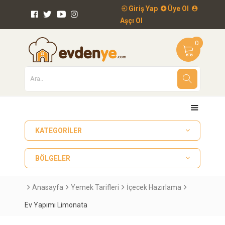
Giriş Yap
Üye Ol
Aşçı Ol
0
KATEGORILER
BÖLGELER
Anasayfa
Yemek Tarifleri
İçecek Hazırlama
Ev Yapımı Limonata