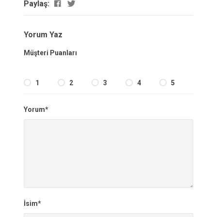
Paylaş:
Yorum Yaz
Müşteri Puanları
1
2
3
4
5
Yorum*
İsim*