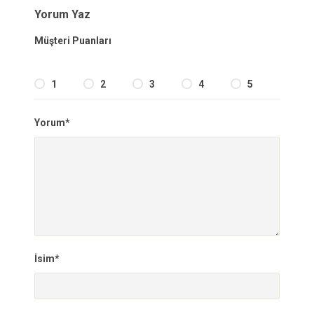
Yorum Yaz
Müşteri Puanları
1
2
3
4
5
Yorum*
İsim*