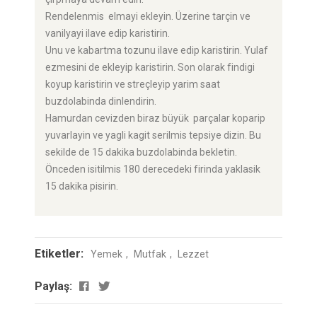
Rendelenmis elmayi ekleyin. Üzerine tarçin ve
vanilyayi ilave edip karistirin.
Unu ve kabartma tozunu ilave edip karistirin. Yulaf
ezmesini de ekleyip karistirin. Son olarak findigi
koyup karistirin ve streçleyip yarim saat
buzdolabinda dinlendirin.
Hamurdan cevizden biraz büyük parçalar koparip
yuvarlayin ve yagli kagit serilmis tepsiye dizin. Bu
sekilde de 15 dakika buzdolabinda bekletin.
Önceden isitilmis 180 derecedeki firinda yaklasik
15 dakika pisirin.
Etiketler:
Yemek
Mutfak
Lezzet
Paylaş: