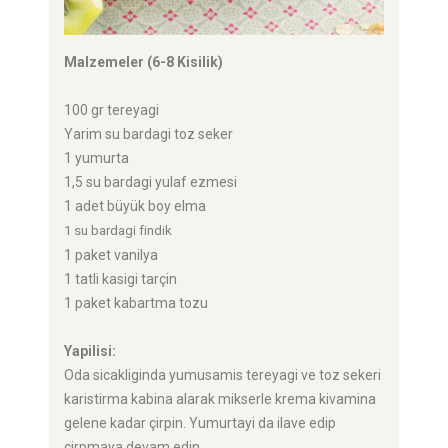
Malzemeler (6-8 Kisilik)
100 gr tereyagi
Yarim su bardagi toz seker
1 yumurta
1,5 su bardagi yulaf ezmesi
1 adet büyük boy elma
1 su bardagi findik
1 paket vanilya
1 tatli kasigi tarçin
1 paket kabartma tozu
Yapilisi:
Oda sicakliginda yumusamis tereyagi ve toz sekeri
karistirma kabina alarak mikserle krema kivamina
gelene kadar çirpin. Yumurtayi da ilave edip
çirpmaya devam edin.