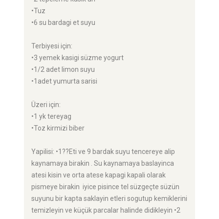
•Tuz
•6 su bardagi et suyu
Terbiyesi için:
•3 yemek kasigi süzme yogurt
•1/2 adet limon suyu
•1adet yumurta sarisi
Üzeri için:
•1 yk tereyag
•Toz kirmizi biber
Yapilisi: •1??Eti ve 9 bardak suyu tencereye alip
kaynamaya birakin . Su kaynamaya baslayinca
atesi kisin ve orta atese kapagi kapali olarak
pismeye birakin iyice pisince tel süzgeçte süzün
suyunu bir kapta saklayin etleri sogutup kemiklerini
temizleyin ve küçük parcalar halinde didikleyin •2