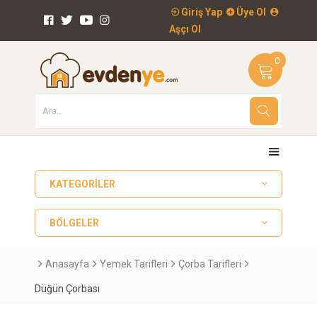
Giriş Yap
Üye Ol
Aşçı Ol
0
KATEGORILER
BÖLGELER
Anasayfa
Yemek Tarifleri
Çorba Tarifleri
Düğün Çorbası