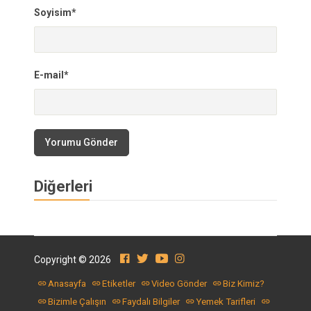
Soyisim*
E-mail*
Yorumu Gönder
Diğerleri
Copyright © 2026
Anasayfa
Etiketler
Video Gönder
Biz Kimiz?
Bizimle Çalışın
Faydalı Bilgiler
Yemek Tarifleri