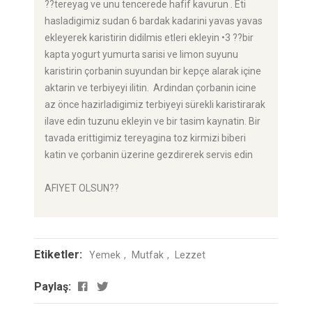
??tereyag ve unu tencerede hafif kavurun . Eti
hasladigimiz sudan 6 bardak kadarini yavas yavas
ekleyerek karistirin didilmis etleri ekleyin •3 ??bir
kapta yogurt yumurta sarisi ve limon suyunu
karistirin çorbanin suyundan bir kepçe alarak içine
aktarin ve terbiyeyi ilitin. Ardindan çorbanin icine
az önce hazirladigimiz terbiyeyi sürekli karistirarak
ilave edin tuzunu ekleyin ve bir tasim kaynatin. Bir
tavada erittigimiz tereyagina toz kirmizi biberi
katin ve çorbanin üzerine gezdirerek servis edin
AFIYET OLSUN??
Etiketler:
Yemek
Mutfak
Lezzet
Paylaş: