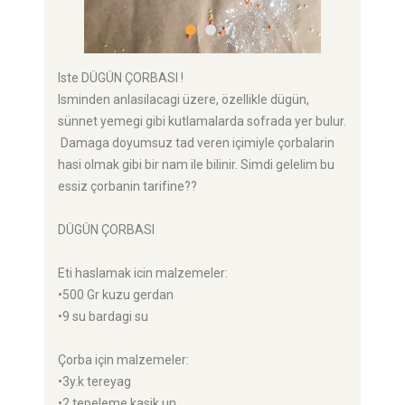
Iste DÜGÜN ÇORBASI !
Isminden anlasilacagi üzere, özellikle dügün,
sünnet yemegi gibi kutlamalarda sofrada yer bulur.
Damaga doyumsuz tad veren içimiyle çorbalarin
hasi olmak gibi bir nam ile bilinir. Simdi gelelim bu
essiz çorbanin tarifine??
DÜGÜN ÇORBASI
Eti haslamak icin malzemeler:
•500 Gr kuzu gerdan
•9 su bardagi su
Çorba için malzemeler:
•3y.k tereyag
•2 tepeleme kasik un