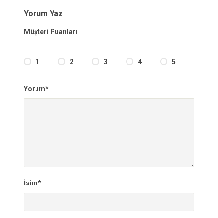
Yorum Yaz
Müşteri Puanları
1
2
3
4
5
Yorum*
İsim*