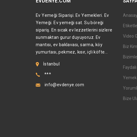
EVDENYE.COM
SAYF
Ev Yemeği Siparişi. Ev Yemekleri. Ev
Anasa
Yemeği. Ev yemeği sat. Su böreği
Etiketl
sipariş. En sıcak ev lezzetlerini sizlere
Video 
sunmaktan gurur duyuyoruz. Ev
mantısı, ev baklavası, sarma, köy
Biz Kim
yumurtası, pekmez, kısır, içli köfte...
Bizimle
İstanbul
Faydalı 
***
Yemek T
info@evdenye.com
Yoruml
Bize Ul