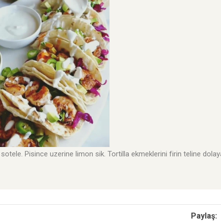
otele. Pisince uzerine limon sik. Tortilla ekmeklerini firin teline dola
Paylaş: