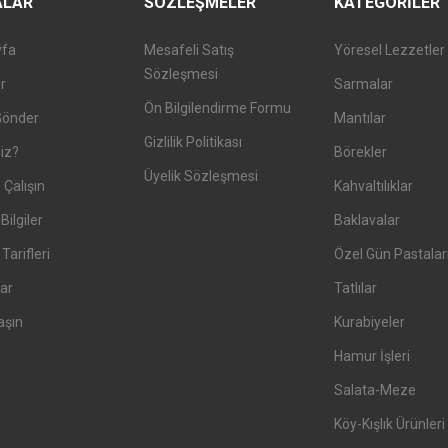
ALAR
SÖZLEŞMELER
KATEGORILER
yfa
Mesafeli Satış
Yöresel Lezzetler
Sözleşmesi
er
Sarmalar
Ön Bilgilendirme Formu
Gönder
Mantılar
Gizlilik Politikası
iz?
Börekler
Üyelik Sözleşmesi
 Çalışın
Kahvaltılıklar
Bilgiler
Baklavalar
arifleri
Özel Gün Pastalar
ar
Tatlılar
aşın
Kurabiyeler
Hamur İşleri
Salata-Meze
Köy-Kışlık Ürünleri