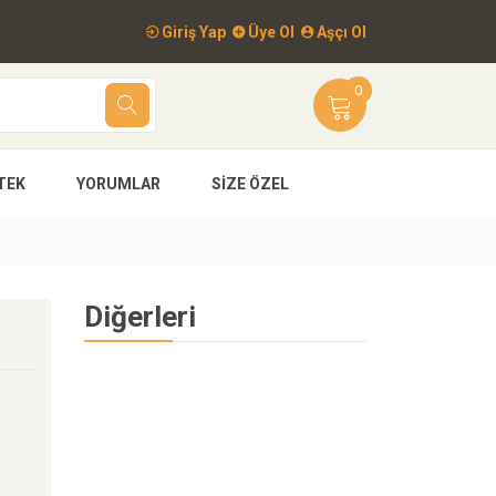
Giriş Yap
Üye Ol
Aşçı Ol
0
TEK
YORUMLAR
SIZE ÖZEL
Diğerleri