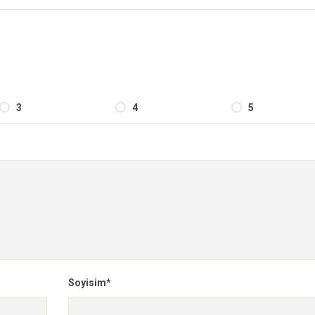
3
4
5
Soyisim*