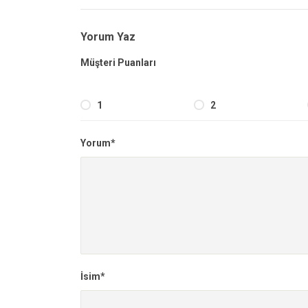
Yorum Yaz
Müşteri Puanları
1
2
Yorum*
İsim*