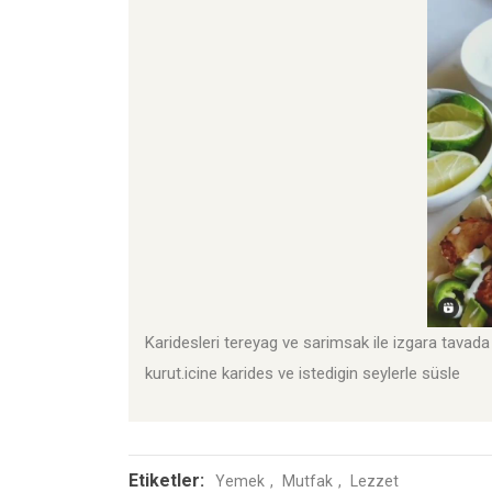
Karidesleri tereyag ve sarimsak ile izgara tavada s
kurut.icine karides ve istedigin seylerle süsle
Etiketler:
Yemek
Mutfak
Lezzet