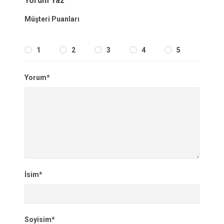
Yorum Yaz
Müşteri Puanları
1
2
3
4
5
Yorum*
İsim*
Soyisim*