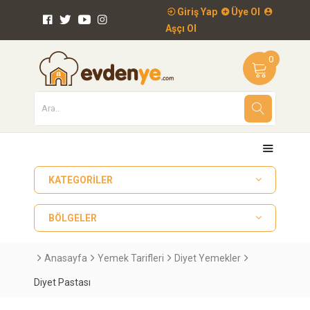
Giriş Yap
Üye Ol
Aşçı Ol
0
KATEGORILER
BÖLGELER
Anasayfa
Yemek Tarifleri
Diyet Yemekler
Diyet Pastası