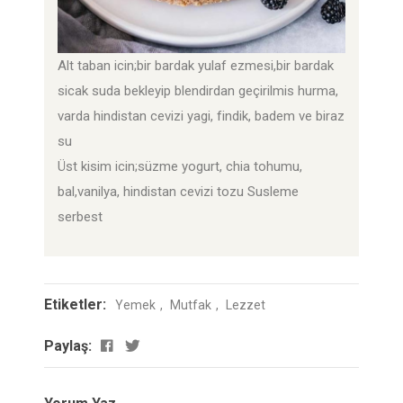
Alt taban icin;bir bardak yulaf ezmesi,bir bardak
sicak suda bekleyip blendirdan geçirilmis hurma,
varda hindistan cevizi yagi, findik, badem ve biraz
su
Üst kisim icin;süzme yogurt, chia tohumu,
bal,vanilya, hindistan cevizi tozu Susleme
serbest
Etiketler:
Yemek
Mutfak
Lezzet
Paylaş: