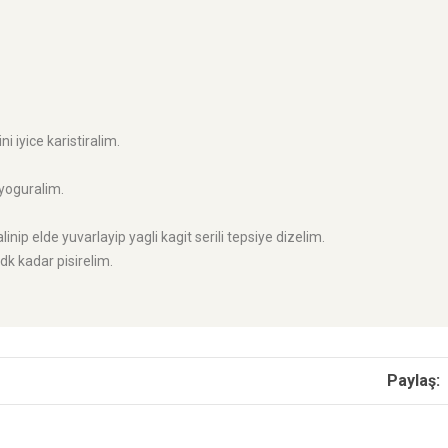
 iyice karistiralim.
 yoguralim.
p elde yuvarlayip yagli kagit serili tepsiye dizelim.
dk kadar pisirelim.
Paylaş: