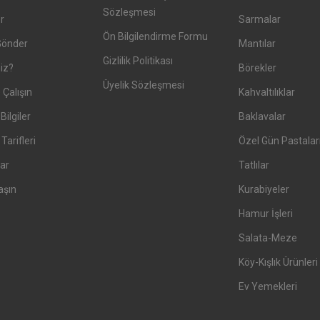
Sözleşmesi
er
Sarmalar
Ön Bilgilendirme Formu
Gönder
Mantılar
Gizlilik Politikası
iz?
Börekler
Üyelik Sözleşmesi
 Çalışın
Kahvaltılıklar
Bilgiler
Baklavalar
arifleri
Özel Gün Pastalar
ar
Tatlılar
aşın
Kurabiyeler
Hamur İşleri
Salata-Meze
Köy-Kışlık Ürünleri
Ev Yemekleri