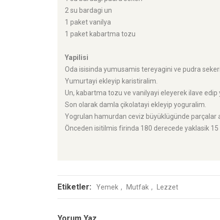
2 su bardagi un
1 paket vanilya
1 paket kabartma tozu
Yapilisi
Oda isisinda yumusamis tereyagini ve pudra sekerini
Yumurtayi ekleyip karistiralim.
Un, kabartma tozu ve vanilyayi eleyerek ilave edip
Son olarak damla çikolatayi ekleyip yoguralim.
Yogrulan hamurdan ceviz büyüklügünde parçalar alini
Önceden isitilmis firinda 180 derecede yaklasik 15 
Etiketler:
Yemek
Mutfak
Lezzet
Yorum Yaz