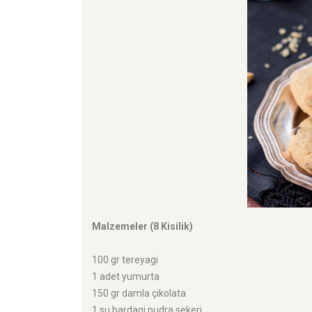
Malzemeler (8 Kisilik)
100 gr tereyagi
1 adet yumurta
150 gr damla çikolata
1 su bardagi pudra sekeri