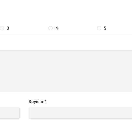
3
4
5
Soyisim*