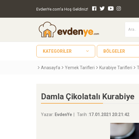
EvdenYe.com'a Hoş Geldiniz!
KATEGORILER
BÖLGELER
Anasayfa
Yemek Tarifleri
Kurabiye Tarifleri
T
Damla Çikolatalı Kurabiye
Yazar:
EvdenYe
Tarih :
17.01.2021 20:21:42