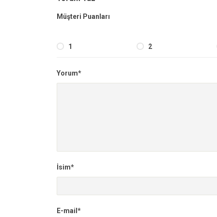
Müşteri Puanları
1
2
Yorum*
İsim*
E-mail*