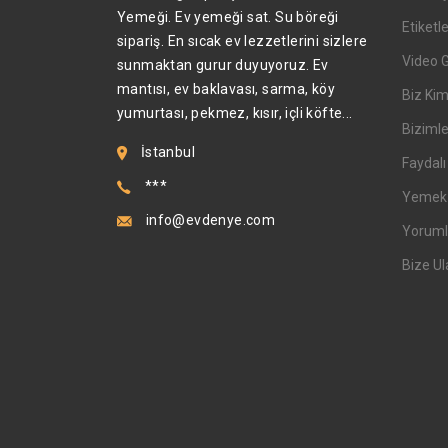
Yemeği. Ev yemeği sat. Su böreği
Etiketl
sipariş. En sıcak ev lezzetlerini sizlere
Video 
sunmaktan gurur duyuyoruz. Ev
mantısı, ev baklavası, sarma, köy
Biz Kim
yumurtası, pekmez, kısır, içli köfte...
Bizimle
İstanbul
Faydalı 
***
Yemek T
info@evdenye.com
Yoruml
Bize Ul