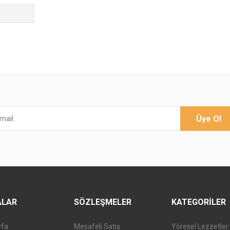
Üye Ol
ALAR
SÖZLEŞMELER
KATEGORILER
yfa
Mesafeli Satış
Yöresel Lezzetler