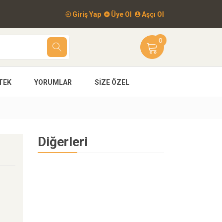
Giriş Yap
Üye Ol
Aşçı Ol
0
TEK
YORUMLAR
SIZE ÖZEL
Diğerleri