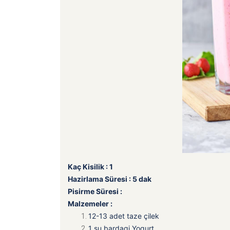
Kaç Kisilik : 1
Hazirlama Süresi : 5 dak
Pisirme Süresi :
Malzemeler :
12-13 adet taze çilek
1 su bardagi Yogurt