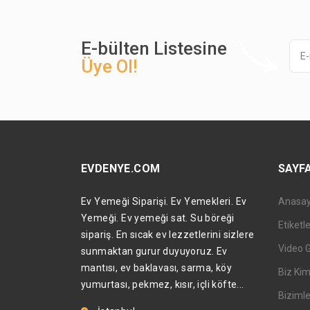
E-bülten Listesine
Üye Ol!
EVDENYE.COM
SAYF
Ev Yemeği Siparişi. Ev Yemekleri. Ev
Anasa
Yemeği. Ev yemeği sat. Su böreği
Etiketl
sipariş. En sıcak ev lezzetlerini sizlere
Video 
sunmaktan gurur duyuyoruz. Ev
mantısı, ev baklavası, sarma, köy
Biz Kim
yumurtası, pekmez, kısır, içli köfte...
Bizimle