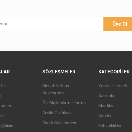
Üye Ol
ALAR
SÖZLEŞMELER
KATEGORILER
yfa
Mesafeli Satış
Yöresel Lezzetler
Sözleşmesi
er
Sarmalar
Ön Bilgilendirme Formu
Gönder
Mantılar
Gizlilik Politikası
iz?
Börekler
Üyelik Sözleşmesi
 Çalışın
Kahvaltılıklar