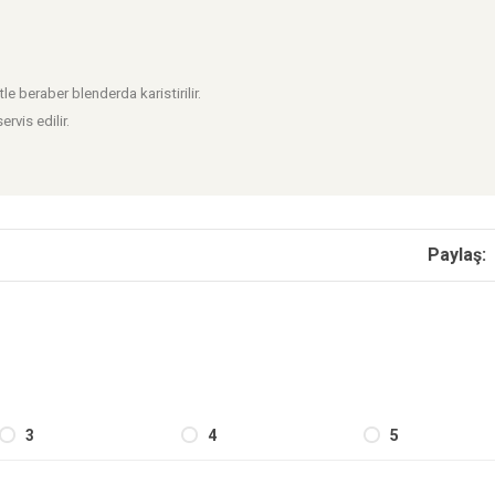
tle beraber blenderda karistirilir.
vis edilir.
Paylaş:
3
4
5