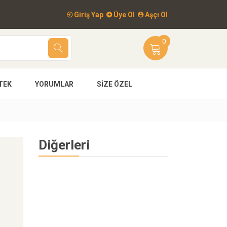
Giriş Yap
Üye Ol
Aşçı Ol
0
TEK
YORUMLAR
SIZE ÖZEL
Diğerleri