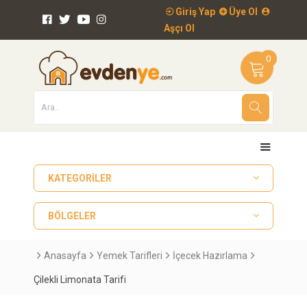
Giriş Yap
Üye Ol
Aşçı Ol
0
KATEGORILER
BÖLGELER
Anasayfa
Yemek Tarifleri
İçecek Hazırlama
Çilekli Limonata Tarifi