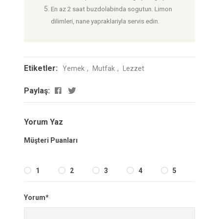
En az 2 saat buzdolabinda sogutun. Limon
dilimleri, nane yapraklariyla servis edin.
Etiketler:
Yemek
Mutfak
Lezzet
Paylaş:
Yorum Yaz
Müşteri Puanları
1
2
3
4
5
Yorum*