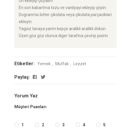
Un ekleyip çirpalim
En son kabartma tozu ve vanilyayi ekleyip çirpin.
Dogranmis bitter çikolata veya çikolata parçaciklari
ekleyin.
Yagsiz tavaya yarim kepçe aralikli aralikli dökün.
Üzeri göz göz olunca diger tarafina çevirip pisirin.
Etiketler:
Yemek
Mutfak
Lezzet
Paylaş:
Yorum Yaz
Müşteri Puanları
1
2
3
4
5