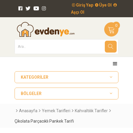
Giriş Yap
Üye Ol
Aşçı Ol
0
KATEGORILER
BÖLGELER
Anasayfa
Yemek Tarifleri
Kahvaltılık Tarifler
Çikolata Parçacıklı Pankek Tarifi