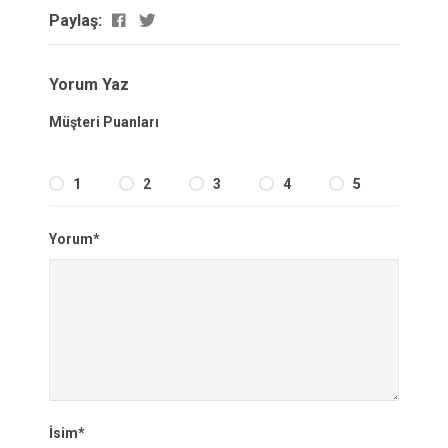
Paylaş:
Yorum Yaz
Müşteri Puanları
1
2
3
4
5
Yorum*
İsim*