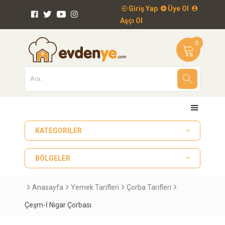
Giriş Yap
Üye Ol
Aşçı Ol
0
KATEGORILER
BÖLGELER
Anasayfa
Yemek Tarifleri
Çorba Tarifleri
Çeşm-İ Nigar Çorbası