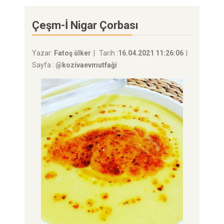
Çeşm-İ Nigar Çorbası
Yazar:
Fatoş ülker
Tarih :
16.04.2021 11:26:06
Sayfa :
@kozivaevmutfaği