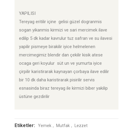
YAPILISI
Tereyag eritilir içine gelisi güzel dogranmis
sogan yikanmis kirmizi ve sari mercimek ilave
edilip 5 dk kadar kavrulur tuz safran ve su ilavesi
yapilir pismeye birakilir iyice helmelenen
mercimegimiz blendir dan çekilir kisik atese
ocaga geri koyulur süt un ve yumurta iyice
çirpilir karistirarak kaynayan çorbaya ilave edilir
bir 10 dk daha karistirarak pisirilir servis
esnasinda biraz tereyag ile kirmizi biber yakilip
üstüne gezdirilir
Etiketler:
Yemek
Mutfak
Lezzet