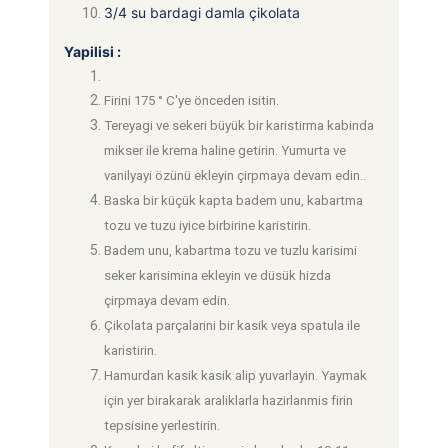
3/4 su bardagi damla çikolata
Yapilisi :
Firini 175 ° C'ye önceden isitin.
Tereyagi ve sekeri büyük bir karistirma kabinda
mikser ile krema haline getirin. Yumurta ve
vanilyayi özünü ekleyin çirpmaya devam edin..
Baska bir küçük kapta badem unu, kabartma
tozu ve tuzu iyice birbirine karistirin.
Badem unu, kabartma tozu ve tuzlu karisimi
seker karisimina ekleyin ve düsük hizda
çirpmaya devam edin.
Çikolata parçalarini bir kasik veya spatula ile
karistirin.
Hamurdan kasik kasik alip yuvarlayin. Yaymak
için yer birakarak araliklarla hazirlanmis firin
tepsisine yerlestirin.