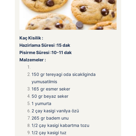
Kaç Kisilik :
Hazirlama Süresi :15 dak
Pisirme Süresi :10-11 dak
Malzemeler :
150 gr tereyagi oda sicakliginda
yumusatilmis
165 gr esmer seker
50 gr beyaz seker
1 yumurta
2 çay kasigi vanilya özü
265 gr badem unu
1/2 çay kasigi kabartma tozu
1/2 çay kasigi tuz