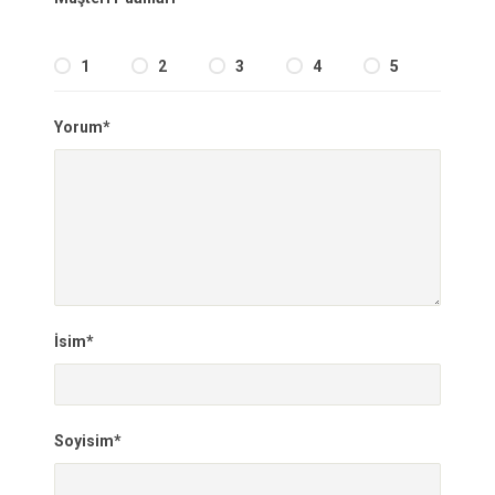
1
2
3
4
5
Yorum*
İsim*
Soyisim*