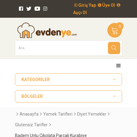
Giriş Yap
Üye Ol
Aşçı Ol
0
KATEGORILER
BÖLGELER
Anasayfa
Yemek Tarifleri
Diyet Yemekler
Glutensiz Tarifler
Badem Unlu Çikolata Parçalı Kurabiye