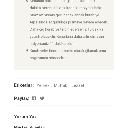
Kenarlari hafif altin rengi alana kadar 10-11
dakika pisirin. 10. dakikada kurabiyeler hala
biraz az pismis görünecek ancak kurabiye
tepsisinde sogudukça pismeye devam edecek.
Daha çig kurabiye tercih ederseniz 10 dakika
yeterli olacaktir. Kenarlarin daha çitir olmasini
istiyorsaniz 11 dakika pisirin.
Kurabiyeler firindan sismis olarak çikacak ama
soguyunca sönecektir.
Etiketler:
Yemek
Mutfak
Lezzet
Paylaş:
Yorum Yaz
Müşteri Puanları