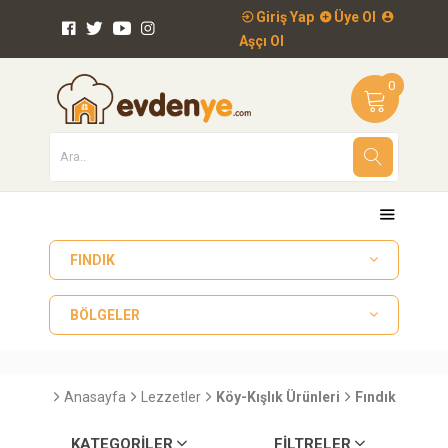
Giriş Yap
Üye Ol
Aşçı Ol
0
FINDIK
BÖLGELER
Anasayfa
Lezzetler
Köy-Kışlık Ürünleri
Fındık
KATEGORILER
FILTRELER