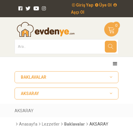
Giriş Yap
Üye Ol
Aşçı Ol
0
BAKLAVALAR
AKSARAY
AKSARAY
Anasayfa
Lezzetler
Baklavalar
AKSARAY