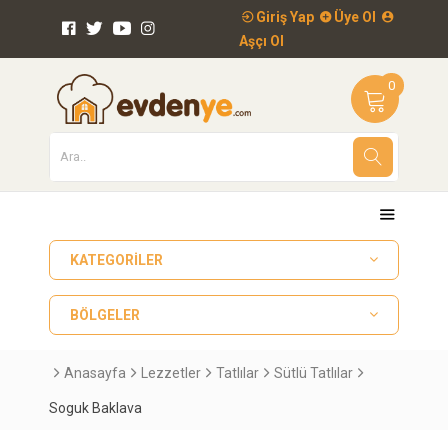
Giriş Yap
Üye Ol
Aşçı Ol
0
KATEGORILER
BÖLGELER
Anasayfa
Lezzetler
Tatlılar
Sütlü Tatlılar
Soguk Baklava