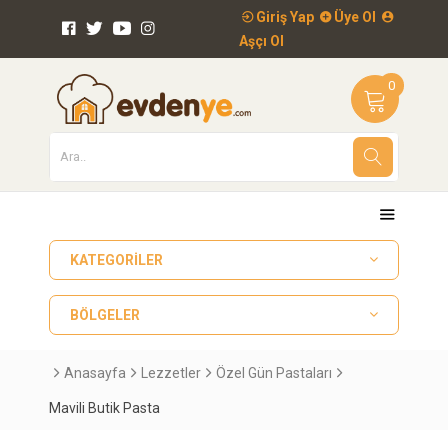
Giriş Yap
Üye Ol
Aşçı Ol
0
KATEGORILER
BÖLGELER
Anasayfa
Lezzetler
Özel Gün Pastaları
Mavili Butik Pasta