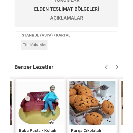
YORUMLAR
ELDEN TESLIMAT BÖLGELERI
AÇIKLAMALAR
İSTANBUL (ASYA) / KARTAL
Tüm Mahalleler
Benzer Lezetler
Baba Pasta - Koltuk
Parça Çikolatalı
Şeke