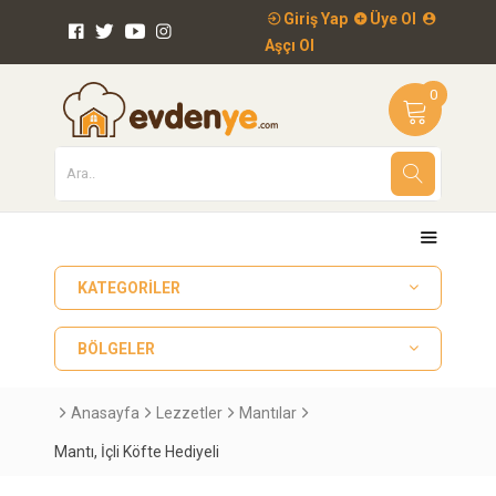
Giriş Yap
Üye Ol
Aşçı Ol
0
KATEGORILER
BÖLGELER
Anasayfa
Lezzetler
Mantılar
Mantı, İçli Köfte Hediyeli