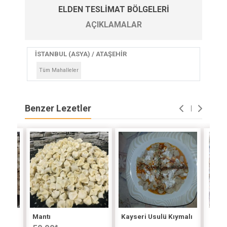
ELDEN TESLIMAT BÖLGELERI
AÇIKLAMALAR
İSTANBUL (ASYA) / ATAŞEHİR
Tüm Mahalleler
Benzer Lezetler
Mantı
Kayseri Usulü Kıymalı
Ev Ya