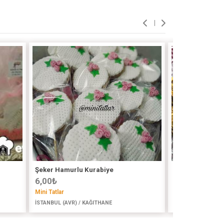
Şeker Hamurlu Kurabiye
Mısır Gevrekli 
6,00
₺
2,00
₺
Mini Tatlar
Mutfakhanem34
İSTANBUL (AVR) / KAĞITHANE
İSTANBUL (AVR) /