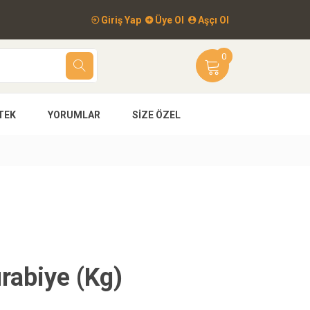
Giriş Yap
Üye Ol
Aşçı Ol
0
TEK
YORUMLAR
SIZE ÖZEL
rabiye (Kg)