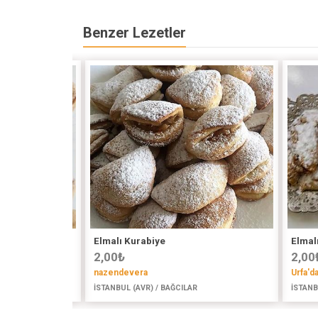
Benzer Lezetler
Elmalı Kurabiye
Elmal
2,00
₺
2,00
nazendevera
Urfa'd
İSTANBUL (AVR) / BAĞCILAR
İSTANB