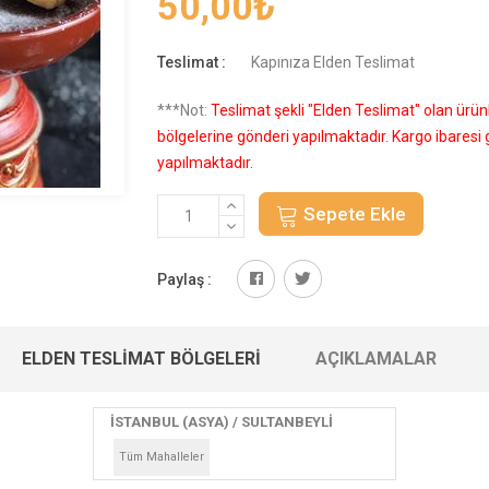
50,00
₺
Teslimat :
Kapınıza Elden Teslimat
***Not:
Teslimat şekli "Elden Teslimat" olan ürü
bölgelerine gönderi yapılmaktadır. Kargo ibares
yapılmaktadır.
Sepete Ekle
Paylaş :
ELDEN TESLIMAT BÖLGELERI
AÇIKLAMALAR
İSTANBUL (ASYA) / SULTANBEYLİ
Tüm Mahalleler