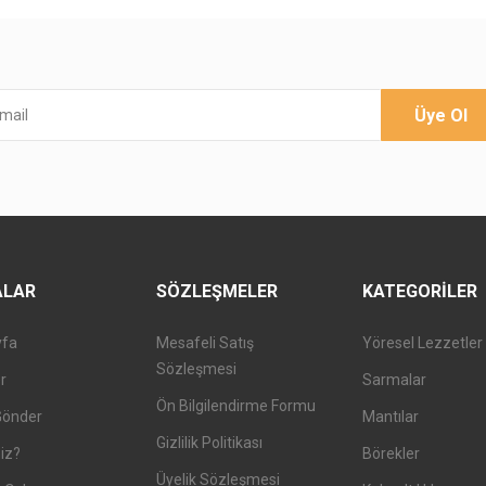
Üye Ol
ALAR
SÖZLEŞMELER
KATEGORILER
yfa
Mesafeli Satış
Yöresel Lezzetler
Sözleşmesi
er
Sarmalar
Ön Bilgilendirme Formu
Gönder
Mantılar
Gizlilik Politikası
iz?
Börekler
Üyelik Sözleşmesi