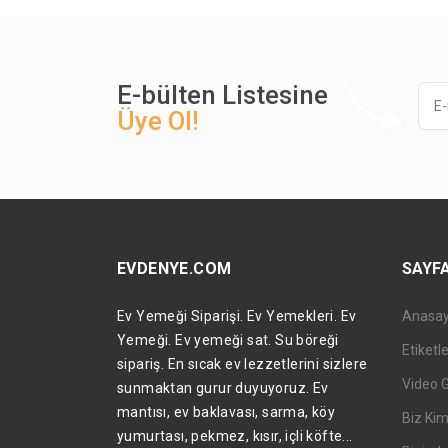
E-bülten Listesine
Üye Ol!
EVDENYE.COM
SAYF
Ev Yemeği Siparişi. Ev Yemekleri. Ev
Anasa
Yemeği. Ev yemeği sat. Su böreği
Etiketl
sipariş. En sıcak ev lezzetlerini sizlere
Video 
sunmaktan gurur duyuyoruz. Ev
mantısı, ev baklavası, sarma, köy
Biz Kim
yumurtası, pekmez, kısır, içli köfte...