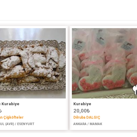
ı Kurabiye
Kurabiye
₺
20,00
₺
an Çiğköfteler
Dilruba DALGIÇ
UL (AVR) / ESENYURT
ANKARA / MAMAK