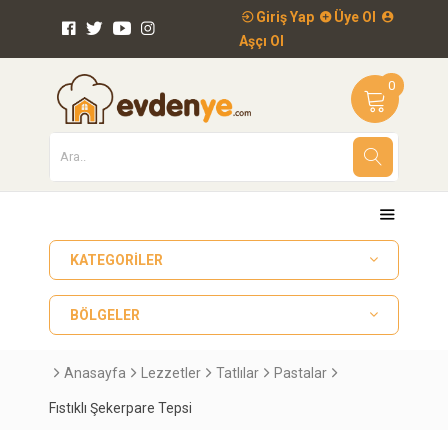
Giriş Yap
Üye Ol
Aşçı Ol
0
KATEGORILER
BÖLGELER
Anasayfa
Lezzetler
Tatlılar
Pastalar
Fıstıklı Şekerpare Tepsi