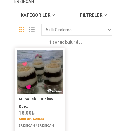
ERZİNCAN
KATEGORILER
FILTRELER
1 sonuç bulundu.
Muhallebili Bisküvili
Kup...
18,00
₺
MutfakSevdam...
ERZİNCAN / ERZİNCAN