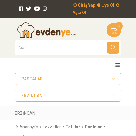
Giriş Yap
Üye Ol
Aşçı Ol
0
PASTALAR
ERZİNCAN
ERZİNCAN
Anasayfa
Lezzetler
Tatlılar
Pastalar